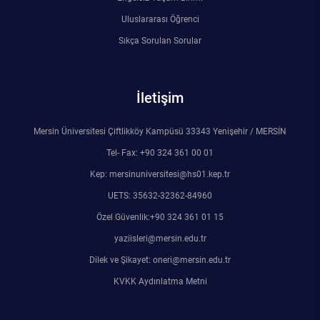
Rehberlik ve Psikolojik Danışmanlık Uygulama ve Araştırma Merkezi
Uluslararası Öğrenci
Sıkça Sorulan Sorular
Restorasyon ve Koruma Merkezi
Sürdürülebilir Çevre Uygulama ve Araştırma Merkezi
İletişim
Sürekli Eğitim Uygulama ve Araştırma Merkezi
Mersin Üniversitesi Çiftlikköy Kampüsü 33343 Yenişehir / MERSİN
Tel- Fax: +90 324 361 00 01
Turizm Uygulama ve Araştırma Merkezi
Kep: mersinuniversitesi@hs01.kep.tr
Türkçe Öğretimi Uygulama ve Araştırma Merkezi
UETS: 35632-32362-84960
Özel Güvenlik:+90 324 361 01 15
Uzaktan Eğitim Uygulama ve Araştırma Merkezi
yaziisleri@mersin.edu.tr
Dilek ve Şikayet: oneri@mersin.edu.tr
Yörük Kültürü Uygulama ve Araştırma Merkezi
KVKK Aydınlatma Metni