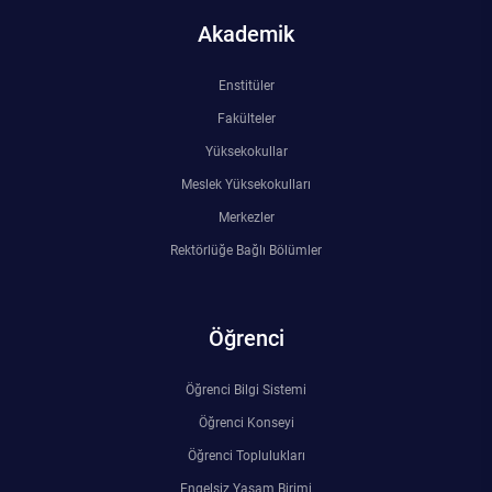
Kalibrasyon Uygulama ve Araştırma Merkezi
Akademik
Kariyer Merkezi
Enstitüler
Fakülteler
Kilikia Arkeolojisi Araştırma Merkezi
Yüksekokullar
Kozmetik Temizlik ve Kimyevi Ürünler Üretim Eğitim Uygulama ve Araştırma Merkezi
Meslek Yüksekokulları
Merkezler
Nevit Kodallı Oda Müziği Uygulama ve Araştırma Merkezi
Rektörlüğe Bağlı Bölümler
Nükleer Bilimler Uygulama ve Araştırma Merkezi
Öğrenci
Öğrenme ve Öğretmeyi Geliştirme Uygulama ve Araştırma Merkezi
Öğrenci Bilgi Sistemi
Ölçme ve Değerlendirme Uygulama ve Araştırma Merkezi
Öğrenci Konseyi
Özel Yetenekliler Eğitimi Uygulama ve Araştırma Merkezi
Öğrenci Toplulukları
Engelsiz Yaşam Birimi