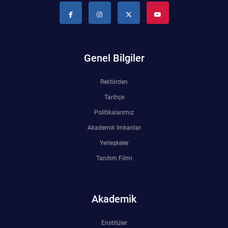
Rehberlik ve Psikolojik Danışmanlık Uygulama ve Araştırma Merkezi
Restorasyon ve Koruma Merkezi
Genel Bilgiler
Sürdürülebilir Çevre Uygulama ve Araştırma Merkezi
Rektörden
Sürekli Eğitim Uygulama ve Araştırma Merkezi
Tarihçe
Politikalarımız
Turizm Uygulama ve Araştırma Merkezi
Akademik İmkanlar
Türkçe Öğretimi Uygulama ve Araştırma Merkezi
Yerleşkeler
Tanıtım Filmi
Uzaktan Eğitim Uygulama ve Araştırma Merkezi
Yörük Kültürü Uygulama ve Araştırma Merkezi
Akademik
Enstitüler