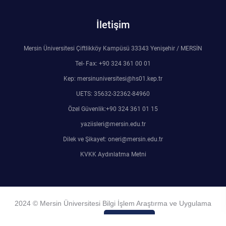
İletişim
Mersin Üniversitesi Çiftlikköy Kampüsü 33343 Yenişehir / MERSİN
Tel- Fax: +90 324 361 00 01
Kep: mersinuniversitesi@hs01.kep.tr
UETS: 35632-32362-84960
Özel Güvenlik:+90 324 361 01 15
yaziisleri@mersin.edu.tr
Dilek ve Şikayet: oneri@mersin.edu.tr
KVKK Aydınlatma Metni
2024 © Mersin Üniversitesi Bilgi İşlem Araştırma ve Uygulama
Merkezi
Admin Girişi