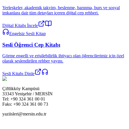
Yerleşkeler, akademik takvim, beslenme, barınma, burs ve sosyal
imkanlara dair tüm detayları içeren dijital cep rehberi.
Dijital Kitabı İncele
Engelsiz Sesli Kitap
Sesli Öğrenci Cep Kitabı
Görme engelli ve erişilebilirlik ihtiyacı olan öğrencilerimiz için özel
olarak seslendirilen rehber yayını.
Sesli Kitabı Dinle
Çiftlikköy Kampüsü
33343 Yenişehir / MERSİN
Tel: +90 324 361 00 01
Faks: +90 324 361 00 73
yaziisleri@mersin.edu.tr