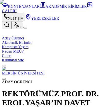
KONTENJANLAR
AKADEMİK BİRİMLER
GALERİ
YERLEŞKELER
İLETİŞİM
tr
Aday Öğrenci
Akademik Birimler
Kampüste Yaşam
Neden MEÜ?
Galeri
Kurumsal Site
MERSİN ÜNİVERSİTESİ
ADAY ÖĞRENCİ
REKTÖRÜMÜZ PROF. DR.
EROL YAŞAR’IN DAVET