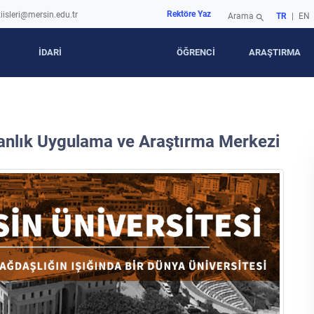
Rektöre Yaz
iisleri@mersin.edu.tr
Arama
TR
|
EN
search
İDARİ
ÖĞRENCİ
ARAŞTIRMA
manlık Uygulama ve Araştırma Merkezi