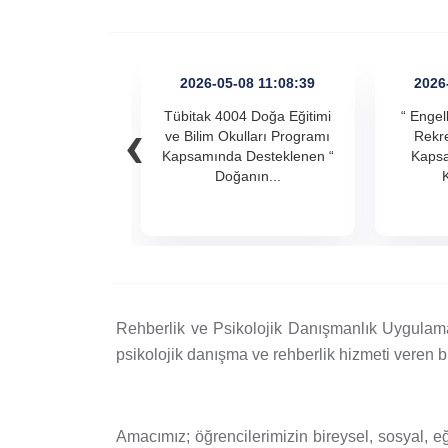
Su Ürünleri Fakültesi
Gıda Araştırmaları Uygulama ve Araştırma Merkezi
Tıp Fakültesi
2026-05-08 11:08:39
2026
Göç Araştırmaları Uygulama ve Araştırma Merkezi
‹
Tübitak 4004 Doğa Eğitimi
“ Engel
Turizm Fakültesi
ve Bilim Okulları Programı
Rekre
Görsel İşitsel Yapımlar Uygulama ve Araştırma Merkezi
Kapsamında Desteklenen “
Kapsa
Doğanın...
K
Hastane
İleri Teknoloji Eğitim Araştırma ve Uygulama Merkezi
İlk Yardım Araştırma ve Uygulama Merkezi
Rehberlik ve Psikolojik Danışmanlık Uygulam
İş Sağlığı ve Güvenliği Uygulama ve Araştırma Merkezi
psikolojik danışma ve rehberlik hizmeti veren 
Kadın Sorunları Uygulama ve Araştırma Merkezi
Amacımız; öğrencilerimizin bireysel, sosyal, 