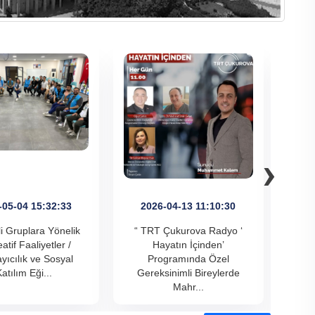
›
-05-04 15:32:33
2026-04-13 11:10:30
2
li Gruplara Yönelik
“ TRT Çukurova Radyo ‘
" Her
atif Faaliyetler /
Hayatın İçinden’
Sem
yıcılık ve Sosyal
Programında Özel
atılım Eği...
Gereksinimli Bireylerde
Mahr...