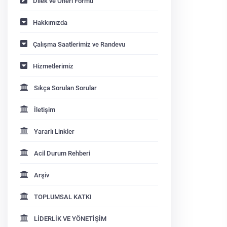
Dilek ve Öneri Formu
Hakkımızda
Çalışma Saatlerimiz ve Randevu
Hizmetlerimiz
Sıkça Sorulan Sorular
İletişim
Yararlı Linkler
026-04-13 11:09:44
2026-03-30 14:43:13
Acil Durum Rehberi
 Çocuk Bir Müfredattır"
Rehberlik ve Psikolojik
Arşiv
ineri Yoğun Katılımla
Danışmanlık (pdr) Son Sınıf
Ö
Tamamlandı....
Öğrencilerine Yönelik
Mesleki De...
TOPLUMSAL KATKI
LİDERLİK VE YÖNETİŞİM