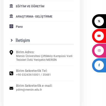
EĞİTİM VE ÖĞRETİM
ARAŞTIRMA- GELİŞTİRME
026-03-09 15:32:40
2026-02-10 10:15:34
Pano
RT Çukurova Radyo ‘
Psikolojik Esneklik Grubu...
Hayatın İçinden’
R
Programında Özel
Gr
İletişim
eksinimli Bireylerde
Mahr...
Birim Adres:
Mersin Üniversitesi Çiftlikköy Kampüsü Vadi
Tesisleri Üstü Yenişehir/MERSİN
Birim Sekreterlik Tel:
+90 03243610001 / 35481
Birim Sekreterlik e-mail:
pdrm@mersin.edu.tr