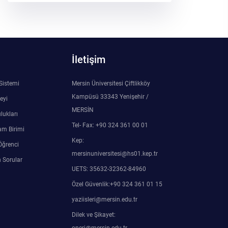
İletişim
 Sistemi
Mersin Üniversitesi Çiftlikköy
Kampüsü 33343 Yenişehir /
eyi
MERSİN
lukları
Tel- Fax: +90 324 361 00 01
am Birimi
Kep:
Öğrenci
mersinuniversitesi@hs01.kep.tr
 Sorular
UETS: 35632-32362-84960
Özel Güvenlik:+90 324 361 01 15
yaziisleri@mersin.edu.tr
Dilek ve Şikayet: