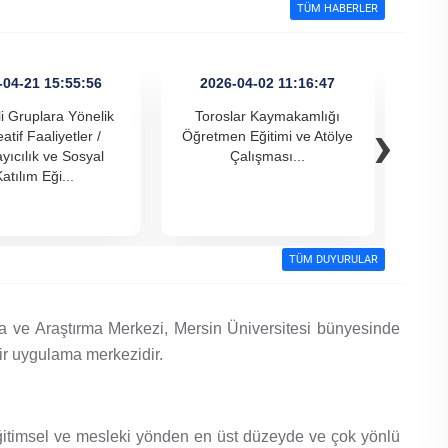
TÜM HABERLER
-04-21 15:55:56
2026-04-02 11:16:47
2
›
li Gruplara Yönelik
Toroslar Kaymakamlığı
“ T
atif Faaliyetler /
Öğretmen Eğitimi ve Atölye
yıcılık ve Sosyal
Çalışması...
atılım Eği...
Ger
TÜM DUYURULAR
a ve Araştırma Merkezi, Mersin Üniversitesi bünyesinde
bir uygulama merkezidir.
eğitimsel ve mesleki yönden en üst düzeyde ve çok yönlü