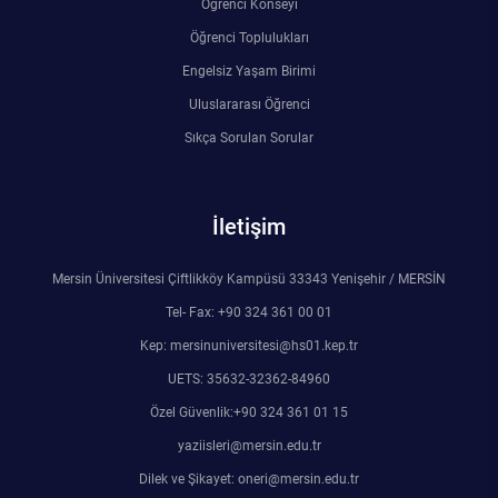
Öğrenci Konseyi
Rehberlik ve Psikolojik Danışmanlık Uygulama ve Araştırma Merkezi
Öğrenci Toplulukları
Engelsiz Yaşam Birimi
Restorasyon ve Koruma Merkezi
Uluslararası Öğrenci
Sürdürülebilir Çevre Uygulama ve Araştırma Merkezi
Sıkça Sorulan Sorular
Sürekli Eğitim Uygulama ve Araştırma Merkezi
İletişim
Turizm Uygulama ve Araştırma Merkezi
Mersin Üniversitesi Çiftlikköy Kampüsü 33343 Yenişehir / MERSİN
Türkçe Öğretimi Uygulama ve Araştırma Merkezi
Tel- Fax: +90 324 361 00 01
Kep: mersinuniversitesi@hs01.kep.tr
Uzaktan Eğitim Uygulama ve Araştırma Merkezi
UETS: 35632-32362-84960
Özel Güvenlik:+90 324 361 01 15
Yörük Kültürü Uygulama ve Araştırma Merkezi
yaziisleri@mersin.edu.tr
Dilek ve Şikayet: oneri@mersin.edu.tr