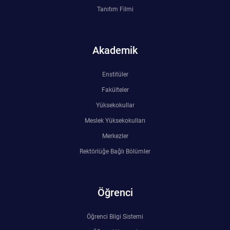
Kalibrasyon Uygulama ve Araştırma Merkezi
Tanıtım Filmi
Kariyer Merkezi
Akademik
Kilikia Arkeolojisi Araştırma Merkezi
Enstitüler
Kozmetik Temizlik ve Kimyevi Ürünler Üretim Eğitim Uygulama ve Araştırma Merkezi
Fakülteler
Yüksekokullar
Nevit Kodallı Oda Müziği Uygulama ve Araştırma Merkezi
Meslek Yüksekokulları
Nükleer Bilimler Uygulama ve Araştırma Merkezi
Merkezler
Rektörlüğe Bağlı Bölümler
Öğrenme ve Öğretmeyi Geliştirme Uygulama ve Araştırma Merkezi
Ölçme ve Değerlendirme Uygulama ve Araştırma Merkezi
Öğrenci
Özel Yetenekliler Eğitimi Uygulama ve Araştırma Merkezi
Öğrenci Bilgi Sistemi