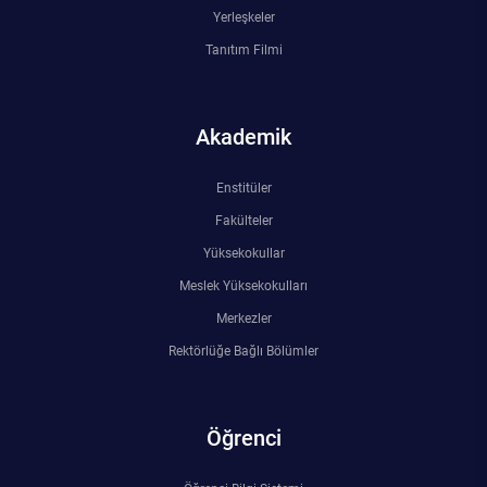
Kalibrasyon Uygulama ve Araştırma Merkezi
Yerleşkeler
Tanıtım Filmi
Kariyer Merkezi
Kilikia Arkeolojisi Araştırma Merkezi
Akademik
Kozmetik Temizlik ve Kimyevi Ürünler Üretim Eğitim Uygulama ve Araştırma Merkezi
Enstitüler
Fakülteler
Nevit Kodallı Oda Müziği Uygulama ve Araştırma Merkezi
Yüksekokullar
Nükleer Bilimler Uygulama ve Araştırma Merkezi
Meslek Yüksekokulları
Merkezler
Öğrenme ve Öğretmeyi Geliştirme Uygulama ve Araştırma Merkezi
Rektörlüğe Bağlı Bölümler
Ölçme ve Değerlendirme Uygulama ve Araştırma Merkezi
Öğrenci
Özel Yetenekliler Eğitimi Uygulama ve Araştırma Merkezi