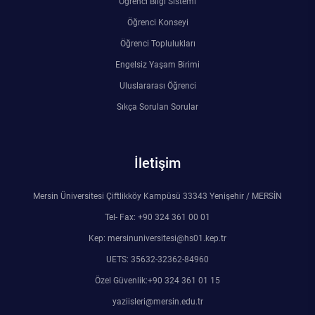
Öğrenci Bilgi Sistemi
Rehberlik ve Psikolojik Danışmanlık Uygulama ve Araştırma Merkezi
Öğrenci Konseyi
Öğrenci Toplulukları
Restorasyon ve Koruma Merkezi
Engelsiz Yaşam Birimi
Sürdürülebilir Çevre Uygulama ve Araştırma Merkezi
Uluslararası Öğrenci
Sıkça Sorulan Sorular
Sürekli Eğitim Uygulama ve Araştırma Merkezi
Turizm Uygulama ve Araştırma Merkezi
İletişim
Türkçe Öğretimi Uygulama ve Araştırma Merkezi
Mersin Üniversitesi Çiftlikköy Kampüsü 33343 Yenişehir / MERSİN
Tel- Fax: +90 324 361 00 01
Uzaktan Eğitim Uygulama ve Araştırma Merkezi
Kep: mersinuniversitesi@hs01.kep.tr
UETS: 35632-32362-84960
Yörük Kültürü Uygulama ve Araştırma Merkezi
Özel Güvenlik:+90 324 361 01 15
yaziisleri@mersin.edu.tr