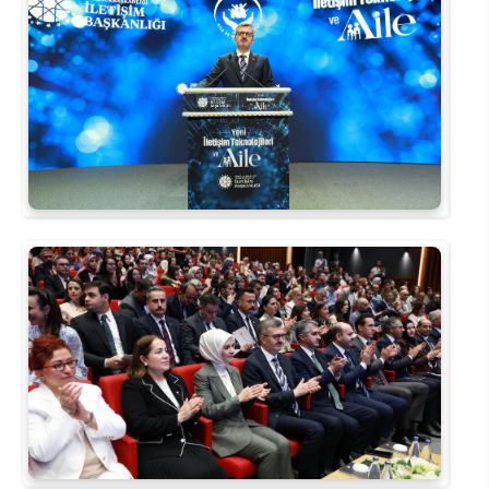
Rehberlik ve Psikolojik Danışmanlık Uygulama ve Araştırma Merkezi
Restorasyon ve Koruma Merkezi
Sürdürülebilir Çevre Uygulama ve Araştırma Merkezi
Sürekli Eğitim Uygulama ve Araştırma Merkezi
Turizm Uygulama ve Araştırma Merkezi
Türkçe Öğretimi Uygulama ve Araştırma Merkezi
Uzaktan Eğitim Uygulama ve Araştırma Merkezi
Yörük Kültürü Uygulama ve Araştırma Merkezi