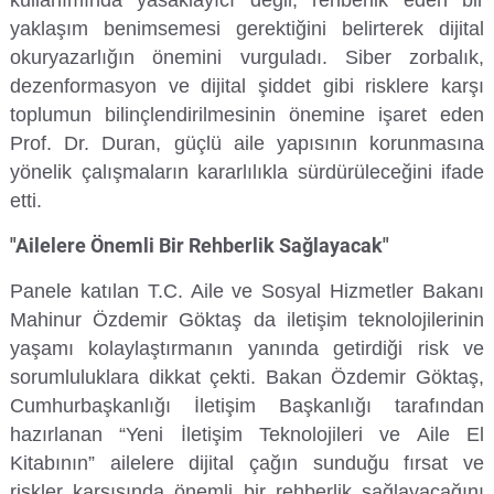
kullanımında yasaklayıcı değil, rehberlik eden bir
yaklaşım benimsemesi gerektiğini belirterek dijital
Su Ürünleri Fakültesi
Gıda Araştırmaları Uygulama ve Araştırma Merkezi
okuryazarlığın önemini vurguladı. Siber zorbalık,
dezenformasyon ve dijital şiddet gibi risklere karşı
Tıp Fakültesi
Göç Araştırmaları Uygulama ve Araştırma Merkezi
toplumun bilinçlendirilmesinin önemine işaret eden
Prof. Dr. Duran, güçlü aile yapısının korunmasına
Turizm Fakültesi
Görsel İşitsel Yapımlar Uygulama ve Araştırma Merkezi
yönelik çalışmaların kararlılıkla sürdürüleceğini ifade
etti.
Hastane
"Ailelere Önemli Bir Rehberlik Sağlayacak"
İleri Teknoloji Eğitim Araştırma ve Uygulama Merkezi
Panele katılan T.C. Aile ve Sosyal Hizmetler Bakanı
Mahinur Özdemir Göktaş da iletişim teknolojilerinin
İlk Yardım Araştırma ve Uygulama Merkezi
yaşamı kolaylaştırmanın yanında getirdiği risk ve
sorumluluklara dikkat çekti. Bakan Özdemir Göktaş,
İş Sağlığı ve Güvenliği Uygulama ve Araştırma Merkezi
Cumhurbaşkanlığı İletişim Başkanlığı tarafından
hazırlanan “Yeni İletişim Teknolojileri ve Aile El
Kadın Sorunları Uygulama ve Araştırma Merkezi
Kitabının” ailelere dijital çağın sunduğu fırsat ve
riskler karşısında önemli bir rehberlik sağlayacağını