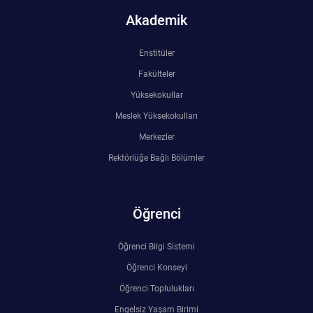
Kalibrasyon Uygulama ve Araştırma Merkezi
Akademik
Kariyer Merkezi
Enstitüler
Fakülteler
Kilikia Arkeolojisi Araştırma Merkezi
Yüksekokullar
Kozmetik Temizlik ve Kimyevi Ürünler Üretim Eğitim Uygulama ve Araştırma Merkezi
Meslek Yüksekokulları
Merkezler
Nevit Kodallı Oda Müziği Uygulama ve Araştırma Merkezi
Rektörlüğe Bağlı Bölümler
Nükleer Bilimler Uygulama ve Araştırma Merkezi
Öğrenci
Öğrenme ve Öğretmeyi Geliştirme Uygulama ve Araştırma Merkezi
Öğrenci Bilgi Sistemi
Ölçme ve Değerlendirme Uygulama ve Araştırma Merkezi
Öğrenci Konseyi
Öğrenci Toplulukları
Özel Yetenekliler Eğitimi Uygulama ve Araştırma Merkezi
Engelsiz Yaşam Birimi