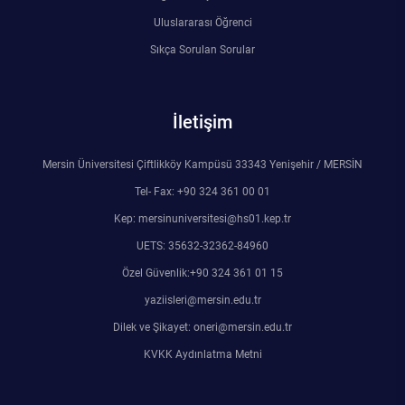
Rehberlik ve Psikolojik Danışmanlık Uygulama ve Araştırma Merkezi
Uluslararası Öğrenci
Sıkça Sorulan Sorular
Restorasyon ve Koruma Merkezi
Sürdürülebilir Çevre Uygulama ve Araştırma Merkezi
İletişim
Sürekli Eğitim Uygulama ve Araştırma Merkezi
Mersin Üniversitesi Çiftlikköy Kampüsü 33343 Yenişehir / MERSİN
Tel- Fax: +90 324 361 00 01
Turizm Uygulama ve Araştırma Merkezi
Kep: mersinuniversitesi@hs01.kep.tr
UETS: 35632-32362-84960
Türkçe Öğretimi Uygulama ve Araştırma Merkezi
Özel Güvenlik:+90 324 361 01 15
Uzaktan Eğitim Uygulama ve Araştırma Merkezi
yaziisleri@mersin.edu.tr
Dilek ve Şikayet: oneri@mersin.edu.tr
Yörük Kültürü Uygulama ve Araştırma Merkezi
KVKK Aydınlatma Metni