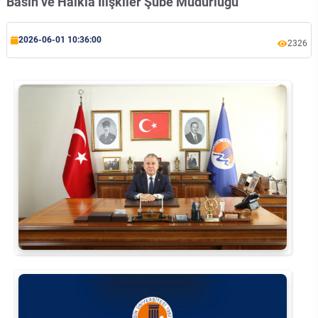
Basın ve Halkla İlişkiler Şube Müdürlüğü
Rehberlik ve Psikolojik Danışmanlık Uygulama ve Araştırma Merkezi
2026-06-01 10:36:00
2326
Restorasyon ve Koruma Merkezi
Sürdürülebilir Çevre Uygulama ve Araştırma Merkezi
Sürekli Eğitim Uygulama ve Araştırma Merkezi
Turizm Uygulama ve Araştırma Merkezi
Türkçe Öğretimi Uygulama ve Araştırma Merkezi
Uzaktan Eğitim Uygulama ve Araştırma Merkezi
Yörük Kültürü Uygulama ve Araştırma Merkezi