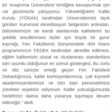
Kalibrasyon Uygulama ve Araştırma Merkezi
bir 'Araştırma Üniversitesi' kimliğine kavuşturmak için
var gücümüzle çalışıyoruz. Yükseköğretim Kalite
Kariyer Merkezi
Kurulu (YÖKAK) tarafından Üniversitemize layık
görülen Kurumsal Akreditasyon belgesinin ardından,
Kilikia Arkeolojisi Araştırma Merkezi
bölümlerimizin de kendi alanlarında kalitelerini bu
şekilde tescillenmesi bizler için büyük bir gurur
Kozmetik Temizlik ve Kimyevi Ürünler Üretim Eğitim Uygulama ve Araştırma Merkezi
kaynağı. Fen Fakültemiz bünyesindeki dört lisans
programımızın FEDEK tarafından akredite edilmesi,
Nevit Kodallı Oda Müziği Uygulama ve Araştırma Merkezi
eğitim kalitemizin ulusal ve uluslararası standartlara
tam uyumlu olduğunun en somut göstergesi. Bu zorlu
Nükleer Bilimler Uygulama ve Araştırma Merkezi
ve titiz süreçte emeği geçen Fen Fakültesi
Dekanlığımıza, kalite komisyonlarımıza, çok kıymetli
Öğrenme ve Öğretmeyi Geliştirme Uygulama ve Araştırma Merkezi
akademisyenlerimize ve tüm idari personelimize
yürekten teşekkür ediyorum. Kalite yolculuğumuzda
Ölçme ve Değerlendirme Uygulama ve Araştırma Merkezi
hedefimizi daima daha yukarıya taşımaya devam
edeceğiz." dedi.
Özel Yetenekliler Eğitimi Uygulama ve Araştırma Merkezi