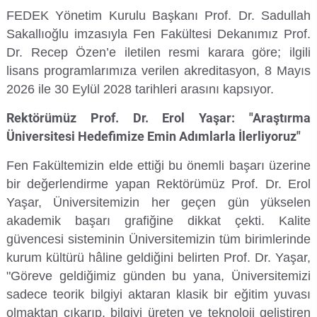
FEDEK Yönetim Kurulu Başkanı Prof. Dr. Sadullah
Su Ürünleri Fakültesi
Sakallıoğlu imzasıyla Fen Fakültesi Dekanımız Prof.
Gıda Araştırmaları Uygulama ve Araştırma Merkezi
Dr. Recep Özen’e iletilen resmi karara göre; ilgili
Tıp Fakültesi
lisans programlarımıza verilen akreditasyon, 8 Mayıs
Göç Araştırmaları Uygulama ve Araştırma Merkezi
2026 ile 30 Eylül 2028 tarihleri arasını kapsıyor.
Turizm Fakültesi
Görsel İşitsel Yapımlar Uygulama ve Araştırma Merkezi
Rektörümüz Prof. Dr. Erol Yaşar: "Araştırma
Üniversitesi Hedefimize Emin Adımlarla İlerliyoruz"
Hastane
Fen Fakültemizin elde ettiği bu önemli başarı üzerine
İleri Teknoloji Eğitim Araştırma ve Uygulama Merkezi
bir değerlendirme yapan Rektörümüz Prof. Dr. Erol
Yaşar, Üniversitemizin her geçen gün yükselen
İlk Yardım Araştırma ve Uygulama Merkezi
akademik başarı grafiğine dikkat çekti. Kalite
güvencesi sisteminin Üniversitemizin tüm birimlerinde
İş Sağlığı ve Güvenliği Uygulama ve Araştırma Merkezi
kurum kültürü hâline geldiğini belirten Prof. Dr. Yaşar,
"Göreve geldiğimiz günden bu yana, Üniversitemizi
Kadın Sorunları Uygulama ve Araştırma Merkezi
sadece teorik bilgiyi aktaran klasik bir eğitim yuvası
olmaktan çıkarıp, bilgiyi üreten ve teknoloji geliştiren