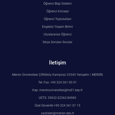
Öğrenci Bilgi Sistemi
Öğrenci Konseyi
Öğrenci Toplulukları
Engelsiz Yaşam Birimi
Uluslararası Öğrenci
Sıkça Sorulan Sorular
İletişim
Mersin Üniversitesi Çiftlikköy Kampüsü 33343 Yenişehir / MERSİN
Tel- Fax: +90 324 361 00 01
Kep: mersinuniversitesi@hs01.kep.tr
UETS: 35632-32362-84960
Özel Güvenlik:+90 324 361 01 15
yaziisleri@mersin.edu.tr