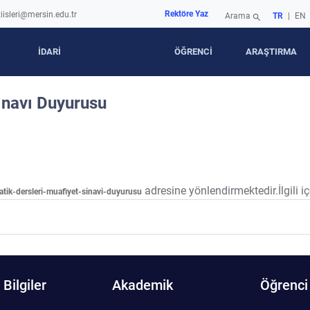
Rektöre Yaz
iisleri@mersin.edu.tr
Arama
TR
|
EN
search
İDARİ
ÖĞRENCİ
ARAŞTIRMA
ınavı Duyurusu
adresine yönlendirmektedir.İlgili iç
tik-dersleri-muafiyet-sinavi-duyurusu
Bilgiler
Akademik
Öğrenci