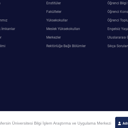
n
Enstitüler
Öğrenci Bilgi
Fakülteler
Öğrenci Kons
rımız
Yüksekokullar
Öğrenci Toplu
 İmkanlar
Meslek Yüksekokulları
Engelsiz Yaş
r
Merkezler
Uluslararası 
ilmi
Rektörlüğe Bağlı Bölümler
Sıkça Sorulan
ersin Üniversitesi Bilgi İşlem Araştırma ve Uygulama Merkezi
Adm