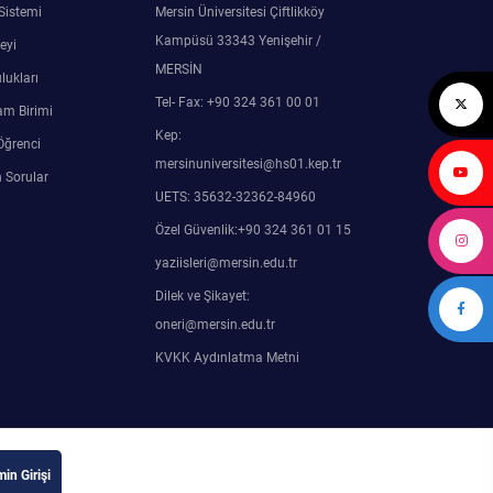
 Sistemi
Mersin Üniversitesi Çiftlikköy
Kampüsü 33343 Yenişehir /
eyi
MERSİN
lukları
Tel- Fax: +90 324 361 00 01
am Birimi
Kep:
Öğrenci
mersinuniversitesi@hs01.kep.tr
 Sorular
UETS: 35632-32362-84960
Özel Güvenlik:+90 324 361 01 15
yaziisleri@mersin.edu.tr
Dilek ve Şikayet:
oneri@mersin.edu.tr
KVKK Aydınlatma Metni
in Girişi