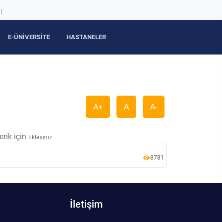
|
E-ÜNİVERSİTE
HASTANELER
A+
A
A-
erik için
tıklayınız
8781
İletişim