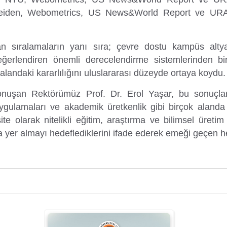
iden, Webometrics, US News&World Report ve URAP s
sıralamaların yanı sıra; çevre dostu kampüs altyapı
değerlendiren önemli derecelendirme sistemlerinden b
alandaki kararlılığını uluslararası düzeyde ortaya koydu.
konuşan Rektörümüz Prof. Dr. Erol Yaşar, bu sonuçları
lik uygulamaları ve akademik üretkenlik gibi birçok aland
site olarak nitelikli eğitim, araştırma ve bilimsel üret
 yer almayı hedeflediklerini ifade ederek emeği geçen he