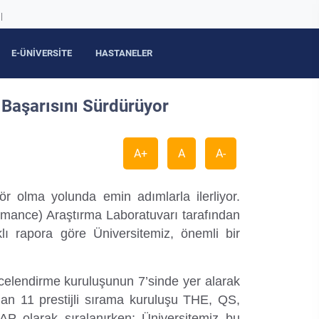
|
E-ÜNİVERSİTE
HASTANELER
 Başarısını Sürdürüyor
A+
A
A-
r olma yolunda emin adımlarla ilerliyor.
mance) Araştırma Laboratuvarı tarafından
lı rapora göre Üniversitemiz, önemli bir
celendirme kuruluşunun 7’sinde yer alarak
n 11 prestijli sırama kuruluşu THE, QS,
larak sıralanırken; Üniversitemiz bu