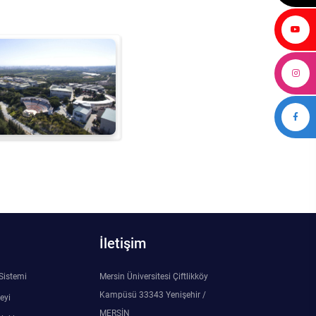
İletişim
 Sistemi
Mersin Üniversitesi Çiftlikköy
Kampüsü 33343 Yenişehir /
eyi
MERSİN