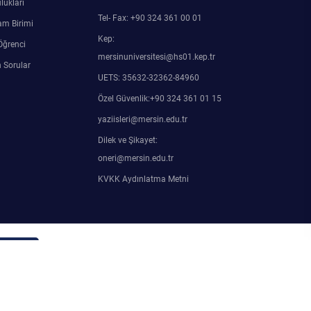
lukları
Tel- Fax: +90 324 361 00 01
am Birimi
Kep:
Öğrenci
mersinuniversitesi@hs01.kep.tr
 Sorular
UETS: 35632-32362-84960
Özel Güvenlik:+90 324 361 01 15
yaziisleri@mersin.edu.tr
Dilek ve Şikayet:
oneri@mersin.edu.tr
KVKK Aydınlatma Metni
in Girişi