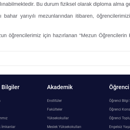
nabilmektedir. Bu durum fiziksel olarak diploma alma gere
 bahar yarıyılı mezunlarından itibaren, öğrencilerimi
un öğrencilerimiz için hazırlanan “Mezun Öğrencilerin F
Bilgiler
Akademik
Öğrenci
n
Enstitüler
Öğrenci Bilgi
Fakülteler
Öğrenci Kons
rımız
Yüksekokullar
Öğrenci Toplu
 İmkanlar
Meslek Yüksekokulları
Engelsiz Yaş