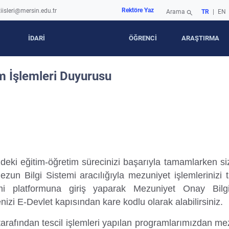
Rektöre Yaz
iisleri@mersin.edu.tr
Arama
TR
|
EN
search
İDARİ
ÖĞRENCİ
ARAŞTIRMA
im İşlemleri Duyurusu
zdeki eğitim-öğretim sürecinizi başarıyla tamamlarken si
n Bilgi Sistemi aracılığıyla mezuniyet işlemlerinizi 
mi platformuna giriş yaparak Mezuniyet Onay Bilgil
zi E-Devlet kapısından kare kodlu olarak alabilirsiniz.
 tarafından tescil işlemleri yapılan programlarımızdan me