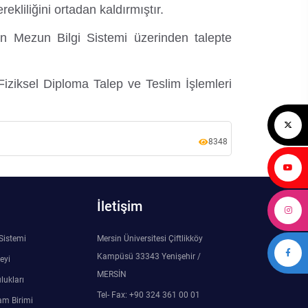
kliliğini ortadan kaldırmıştır.
zin Mezun Bilgi Sistemi üzerinden talepte
iziksel Diploma Talep ve Teslim İşlemleri
8348
İletişim
 Sistemi
Mersin Üniversitesi Çiftlikköy
Kampüsü 33343 Yenişehir /
eyi
MERSİN
lukları
Tel- Fax: +90 324 361 00 01
am Birimi