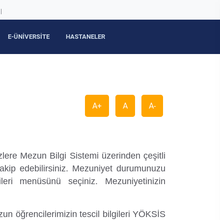
|
E-ÜNİVERSİTE
HASTANELER
A+
A
A-
zlere Mezun Bilgi Sistemi üzerinden çeşitli
takip edebilirsiniz. Mezuniyet durumunuzu
eri menüsünü seçiniz. Mezuniyetinizin
zun öğrencilerimizin tescil bilgileri YÖKSİS