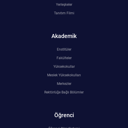
Kalibrasyon Uygulama ve Araştırma Merkezi
Yerleşkeler
Tanıtım Filmi
Kariyer Merkezi
Kilikia Arkeolojisi Araştırma Merkezi
Akademik
Kozmetik Temizlik ve Kimyevi Ürünler Üretim Eğitim Uygulama ve Araştırma Merkezi
Enstitüler
Fakülteler
Nevit Kodallı Oda Müziği Uygulama ve Araştırma Merkezi
Yüksekokullar
Nükleer Bilimler Uygulama ve Araştırma Merkezi
Meslek Yüksekokulları
Merkezler
Öğrenme ve Öğretmeyi Geliştirme Uygulama ve Araştırma Merkezi
Rektörlüğe Bağlı Bölümler
Ölçme ve Değerlendirme Uygulama ve Araştırma Merkezi
Öğrenci
Özel Yetenekliler Eğitimi Uygulama ve Araştırma Merkezi