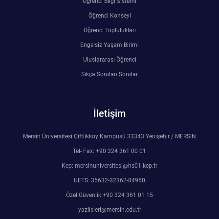
Öğrenci Bilgi Sistemi
Rehberlik ve Psikolojik Danışmanlık Uygulama ve Araştırma Merkezi
Öğrenci Konseyi
Öğrenci Toplulukları
Restorasyon ve Koruma Merkezi
Engelsiz Yaşam Birimi
Sürdürülebilir Çevre Uygulama ve Araştırma Merkezi
Uluslararası Öğrenci
Sıkça Sorulan Sorular
Sürekli Eğitim Uygulama ve Araştırma Merkezi
Turizm Uygulama ve Araştırma Merkezi
İletişim
Türkçe Öğretimi Uygulama ve Araştırma Merkezi
Mersin Üniversitesi Çiftlikköy Kampüsü 33343 Yenişehir / MERSİN
Tel- Fax: +90 324 361 00 01
Uzaktan Eğitim Uygulama ve Araştırma Merkezi
Kep: mersinuniversitesi@hs01.kep.tr
UETS: 35632-32362-84960
Yörük Kültürü Uygulama ve Araştırma Merkezi
Özel Güvenlik:+90 324 361 01 15
yaziisleri@mersin.edu.tr